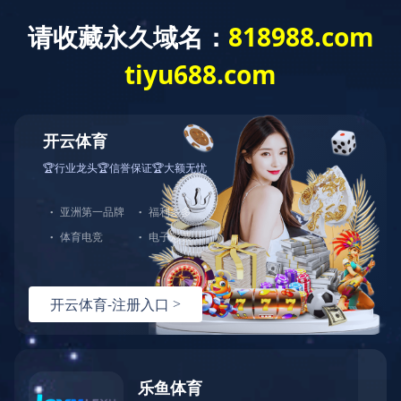
关于领地
企业荣誉
社会责任
企业荣誉
Enterprise Honor
2022
绵阳领地城荣获第十三届园冶杯专业奖地产园林示范区类金奖
领地·悦府荣获年度产品力舒居10强
天府兰台荣获住宅类别residential金奖